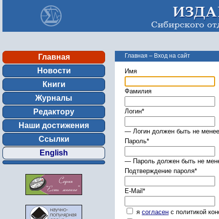
Главная
–
Вход на сайт
Главная
Новости
Имя
Книги
Фамилия
Журналы
Редактору
Логин
*
Наши достижения
— Логин должен быть не менее
Ссылки
Пароль
*
English
— Пароль должен быть не мене
Подтверждение пароля
*
E-Mail
*
я
согласен
с политикой ко