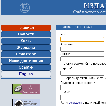
Главная
–
Вход на сайт
Главная
Новости
Имя
Книги
Фамилия
Журналы
Редактору
Логин
*
Наши достижения
— Логин должен быть не менее
Ссылки
Пароль
*
English
— Пароль должен быть не мене
Подтверждение пароля
*
E-Mail
*
я
согласен
с политикой ко