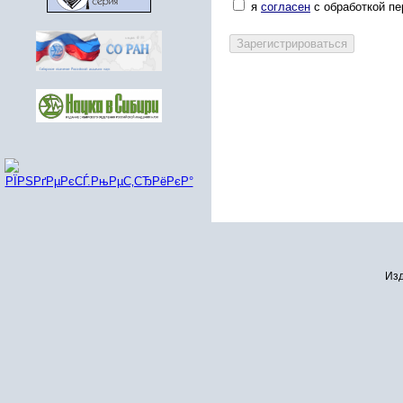
я
согласен
с обработкой п
Изд