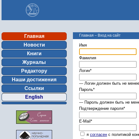
Главная
–
Вход на сайт
Главная
Новости
Имя
Книги
Фамилия
Журналы
Редактору
Логин
*
Наши достижения
— Логин должен быть не менее
Ссылки
Пароль
*
English
— Пароль должен быть не мене
Подтверждение пароля
*
E-Mail
*
я
согласен
с политикой ко