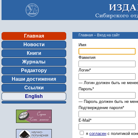
Главная
–
Вход на сайт
Главная
Новости
Имя
Книги
Фамилия
Журналы
Редактору
Логин
*
Наши достижения
— Логин должен быть не менее
Ссылки
Пароль
*
English
— Пароль должен быть не мене
Подтверждение пароля
*
E-Mail
*
я
согласен
с политикой ко