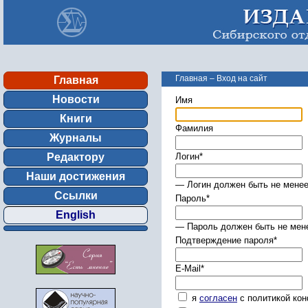
Главная
–
Вход на сайт
Главная
Новости
Имя
Книги
Фамилия
Журналы
Редактору
Логин
*
Наши достижения
— Логин должен быть не менее
Ссылки
Пароль
*
English
— Пароль должен быть не мене
Подтверждение пароля
*
E-Mail
*
я
согласен
с политикой ко