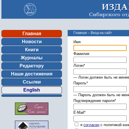
Главная
–
Вход на сайт
Главная
Новости
Имя
Книги
Фамилия
Журналы
Редактору
Логин
*
Наши достижения
— Логин должен быть не менее
Ссылки
Пароль
*
English
— Пароль должен быть не мене
Подтверждение пароля
*
E-Mail
*
я
согласен
с политикой ко