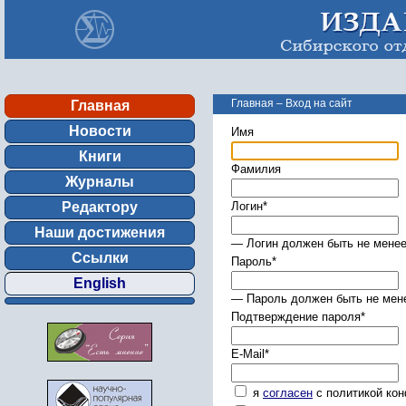
Главная
–
Вход на сайт
Главная
Новости
Имя
Книги
Фамилия
Журналы
Редактору
Логин
*
Наши достижения
— Логин должен быть не менее
Ссылки
Пароль
*
English
— Пароль должен быть не мене
Подтверждение пароля
*
E-Mail
*
я
согласен
с политикой ко