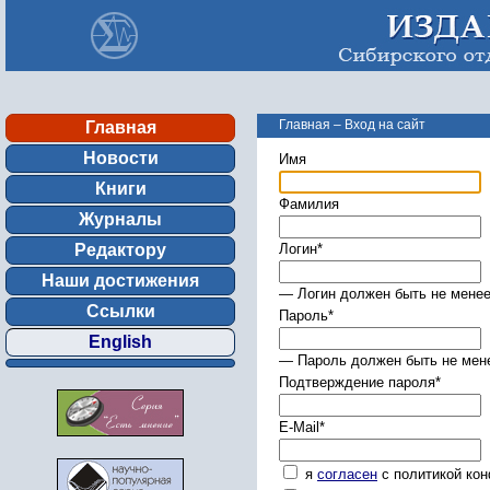
Главная
–
Вход на сайт
Главная
Новости
Имя
Книги
Фамилия
Журналы
Редактору
Логин
*
Наши достижения
— Логин должен быть не менее
Ссылки
Пароль
*
English
— Пароль должен быть не мене
Подтверждение пароля
*
E-Mail
*
я
согласен
с политикой ко