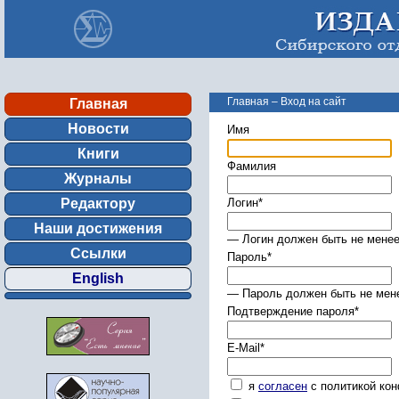
Главная
–
Вход на сайт
Главная
Новости
Имя
Книги
Фамилия
Журналы
Редактору
Логин
*
Наши достижения
— Логин должен быть не менее
Ссылки
Пароль
*
English
— Пароль должен быть не мене
Подтверждение пароля
*
E-Mail
*
я
согласен
с политикой ко