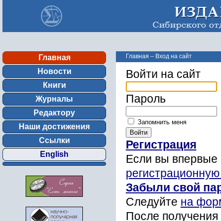
Главная
–
Вход на сайт
Главная
Новости
Войти на сайт
Книги
Пароль
Журналы
Редактору
Запомнить меня
Наши достижения
Ссылки
Регистрация
English
Если вы впервые 
регистрационную
Забыли свой па
Следуйте
на фор
После получения 