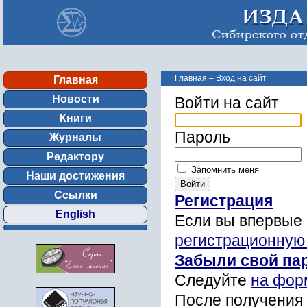
Главная
–
Вход на сайт
Главная
Новости
Войти на сайт
Книги
Пароль
Журналы
Редактору
Запомнить меня
Наши достижения
Ссылки
Регистрация
English
Если вы впервые 
регистрационную
Забыли свой па
Следуйте
на фор
После получения 