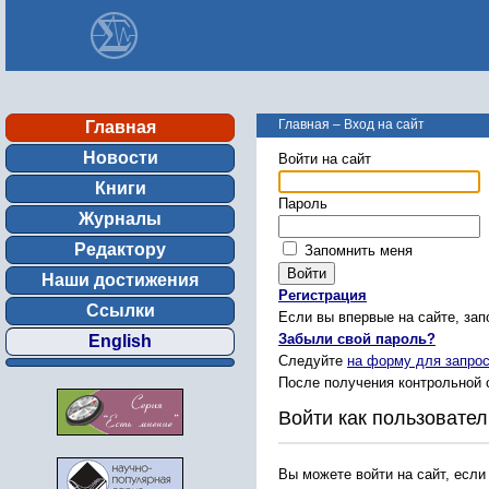
Главная
–
Вход на сайт
Главная
Новости
Войти на сайт
Книги
Пароль
Журналы
Редактору
Запомнить меня
Наши достижения
Регистрация
Ссылки
Если вы впервые на сайте, за
Забыли свой пароль?
English
Следуйте
на форму для запрос
После получения контрольной 
Войти как пользовател
Вы можете войти на сайт, если