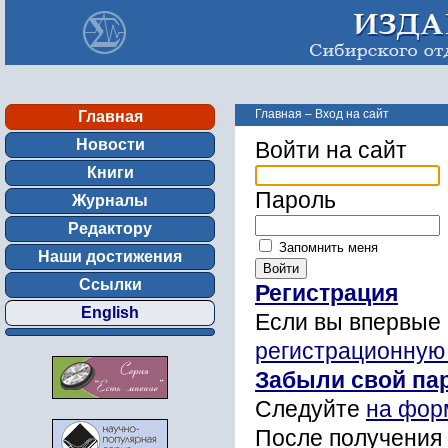
Главная
–
Вход на сайт
Главная
Новости
Войти на сайт
Книги
Пароль
Журналы
Редактору
Запомнить меня
Наши достижения
Ссылки
Регистрация
English
Если вы впервые 
регистрационную
Забыли свой па
Следуйте
на фор
После получения 