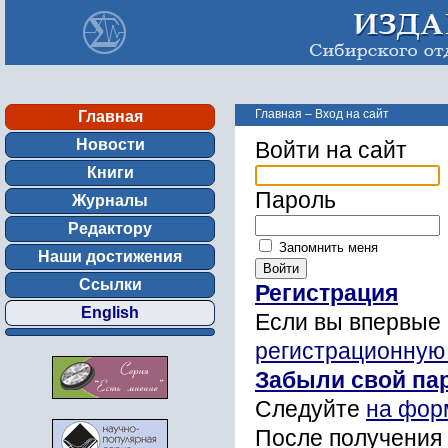
Главная
–
Вход на сайт
Главная
Новости
Войти на сайт
Книги
Пароль
Журналы
Редактору
Запомнить меня
Наши достижения
Ссылки
Регистрация
English
Если вы впервые 
регистрационную
Забыли свой па
Следуйте
на фор
После получения 