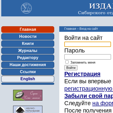
Главная
–
Вход на сайт
Главная
Новости
Войти на сайт
Книги
Пароль
Журналы
Редактору
Запомнить меня
Наши достижения
Ссылки
Регистрация
English
Если вы впервые 
регистрационную
Забыли свой па
Следуйте
на фор
После получения 