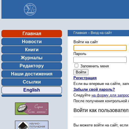
Главная
–
Вход на сайт
Главная
Новости
Войти на сайт
Книги
Пароль
Журналы
Редактору
Запомнить меня
Наши достижения
Регистрация
Ссылки
Если вы впервые на сайте, за
Забыли свой пароль?
English
Следуйте
на форму для запрос
После получения контрольной 
Войти как пользовател
Вы можете войти на сайт, если