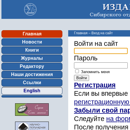
Главная
–
Вход на сайт
Главная
Новости
Войти на сайт
Книги
Пароль
Журналы
Редактору
Запомнить меня
Наши достижения
Ссылки
Регистрация
English
Если вы впервые 
регистрационную
Забыли свой па
Следуйте
на фор
После получения 