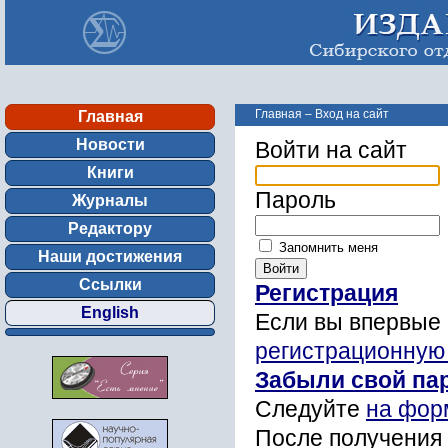
Главная
–
Вход на сайт
Главная
Новости
Войти на сайт
Книги
Пароль
Журналы
Редактору
Запомнить меня
Наши достижения
Ссылки
Регистрация
English
Если вы впервые 
регистрационную
Забыли свой па
Следуйте
на фор
После получения 