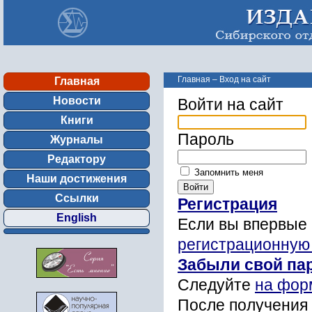
Главная
–
Вход на сайт
Главная
Новости
Войти на сайт
Книги
Пароль
Журналы
Редактору
Запомнить меня
Наши достижения
Ссылки
Регистрация
English
Если вы впервые 
регистрационную
Забыли свой па
Следуйте
на фор
После получения 