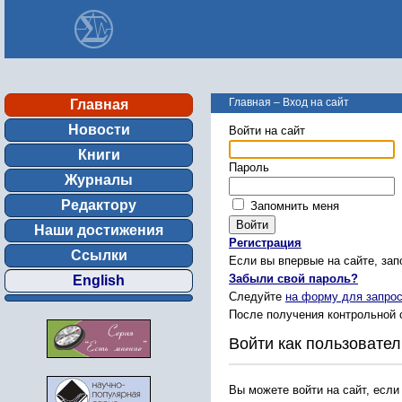
Главная
–
Вход на сайт
Главная
Новости
Войти на сайт
Книги
Пароль
Журналы
Редактору
Запомнить меня
Наши достижения
Регистрация
Ссылки
Если вы впервые на сайте, за
Забыли свой пароль?
English
Следуйте
на форму для запрос
После получения контрольной 
Войти как пользовател
Вы можете войти на сайт, если