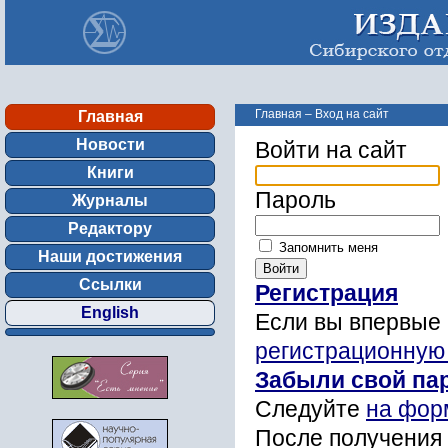
Главная
–
Вход на сайт
Главная
Новости
Войти на сайт
Книги
Пароль
Журналы
Редактору
Запомнить меня
Наши достижения
Ссылки
Регистрация
English
Если вы впервые 
регистрационную
Забыли свой па
Следуйте
на фор
После получения 