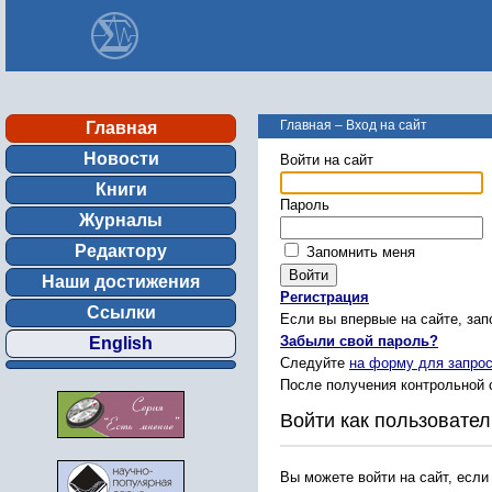
Главная
–
Вход на сайт
Главная
Новости
Войти на сайт
Книги
Пароль
Журналы
Редактору
Запомнить меня
Наши достижения
Регистрация
Ссылки
Если вы впервые на сайте, за
Забыли свой пароль?
English
Следуйте
на форму для запрос
После получения контрольной 
Войти как пользовател
Вы можете войти на сайт, если