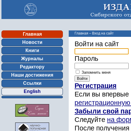
Главная
–
Вход на сайт
Главная
Новости
Войти на сайт
Книги
Пароль
Журналы
Редактору
Запомнить меня
Наши достижения
Ссылки
Регистрация
English
Если вы впервые 
регистрационную
Забыли свой па
Следуйте
на фор
После получения 