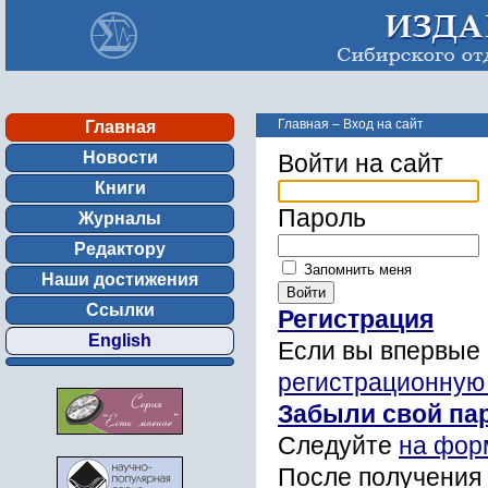
Главная
–
Вход на сайт
Главная
Новости
Войти на сайт
Книги
Пароль
Журналы
Редактору
Запомнить меня
Наши достижения
Ссылки
Регистрация
English
Если вы впервые 
регистрационную
Забыли свой па
Следуйте
на фор
После получения 