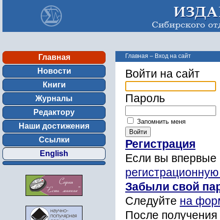
Главная
–
Вход на сайт
Главная
Новости
Войти на сайт
Книги
Пароль
Журналы
Редактору
Запомнить меня
Наши достижения
Ссылки
Регистрация
English
Если вы впервые 
регистрационную
Забыли свой па
Следуйте
на фор
После получения 