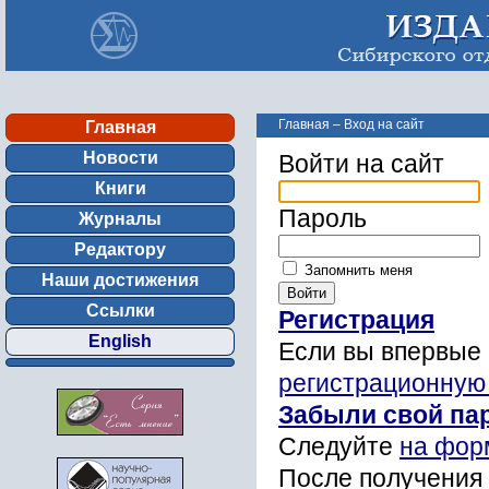
Главная
–
Вход на сайт
Главная
Новости
Войти на сайт
Книги
Пароль
Журналы
Редактору
Запомнить меня
Наши достижения
Ссылки
Регистрация
English
Если вы впервые 
регистрационную
Забыли свой па
Следуйте
на фор
После получения 