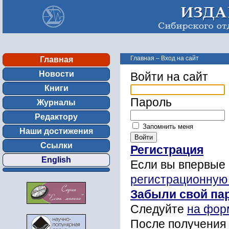
Главная
–
Вход на сайт
Главная
Новости
Войти на сайт
Книги
Пароль
Журналы
Редактору
Запомнить меня
Наши достижения
Ссылки
Регистрация
English
Если вы впервые 
регистрационную
Забыли свой па
Следуйте
на фор
После получения 