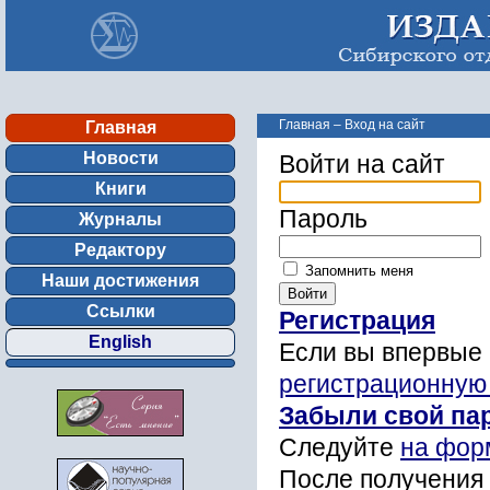
Главная
–
Вход на сайт
Главная
Новости
Войти на сайт
Книги
Пароль
Журналы
Редактору
Запомнить меня
Наши достижения
Ссылки
Регистрация
English
Если вы впервые 
регистрационную
Забыли свой па
Следуйте
на фор
После получения 