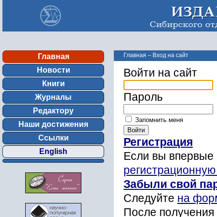
Главная
–
Вход на сайт
Главная
Новости
Войти на сайт
Книги
Пароль
Журналы
Редактору
Запомнить меня
Наши достижения
Ссылки
Регистрация
English
Если вы впервые 
регистрационную
Забыли свой па
Следуйте
на фор
После получения 