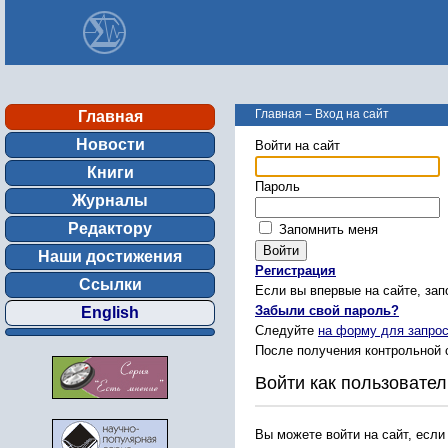
Главная
–
Вход на сайт
Главная
Новости
Войти на сайт
Книги
Пароль
Журналы
Редактору
Запомнить меня
Наши достижения
Регистрация
Ссылки
Если вы впервые на сайте, за
Забыли свой пароль?
English
Следуйте
на форму для запрос
После получения контрольной 
Войти как пользовател
Вы можете войти на сайт, если