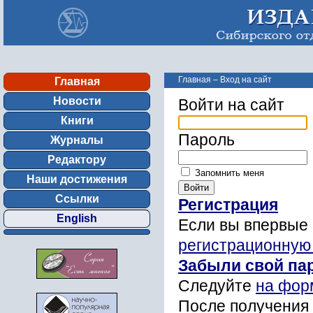
Главная
–
Вход на сайт
Главная
Новости
Войти на сайт
Книги
Пароль
Журналы
Редактору
Запомнить меня
Наши достижения
Ссылки
Регистрация
English
Если вы впервые 
регистрационную
Забыли свой па
Следуйте
на фор
После получения 