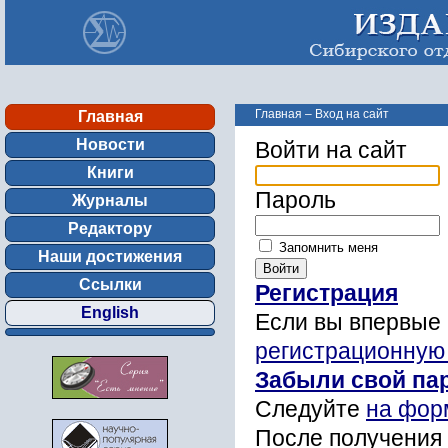
Главная
–
Вход на сайт
Главная
Новости
Войти на сайт
Книги
Пароль
Журналы
Редактору
Запомнить меня
Наши достижения
Ссылки
Регистрация
English
Если вы впервые 
регистрационную
Забыли свой па
Следуйте
на фор
После получения 