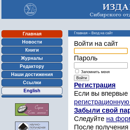
Главная
–
Вход на сайт
Главная
Новости
Войти на сайт
Книги
Пароль
Журналы
Редактору
Запомнить меня
Наши достижения
Ссылки
Регистрация
English
Если вы впервые 
регистрационную
Забыли свой па
Следуйте
на фор
После получения 