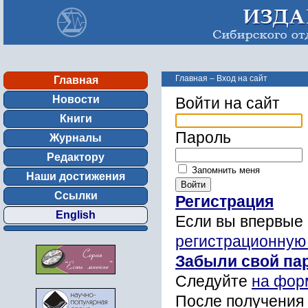
Главная
–
Вход на сайт
Главная
Новости
Войти на сайт
Книги
Пароль
Журналы
Редактору
Запомнить меня
Наши достижения
Ссылки
Регистрация
English
Если вы впервые 
регистрационную
Забыли свой па
Следуйте
на фор
После получения 