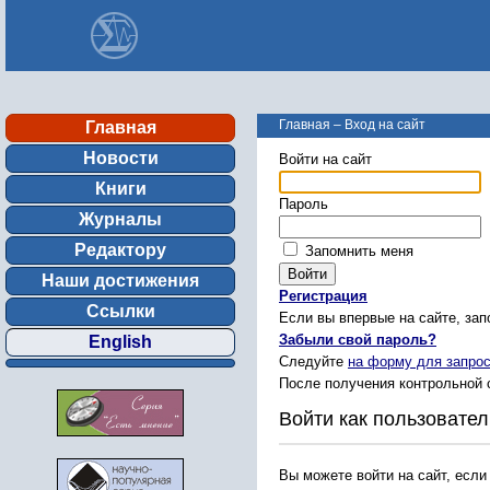
Главная
–
Вход на сайт
Главная
Новости
Войти на сайт
Книги
Пароль
Журналы
Редактору
Запомнить меня
Наши достижения
Регистрация
Ссылки
Если вы впервые на сайте, за
Забыли свой пароль?
English
Следуйте
на форму для запрос
После получения контрольной 
Войти как пользовател
Вы можете войти на сайт, если