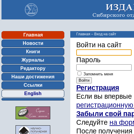
Главная
–
Вход на сайт
Главная
Новости
Войти на сайт
Книги
Пароль
Журналы
Редактору
Запомнить меня
Наши достижения
Ссылки
Регистрация
English
Если вы впервые 
регистрационную
Забыли свой па
Следуйте
на фор
После получения 