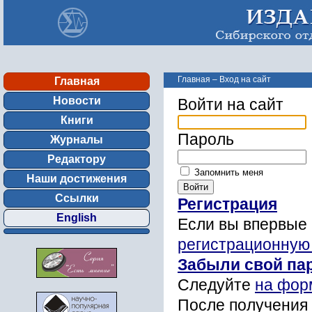
Главная
–
Вход на сайт
Главная
Новости
Войти на сайт
Книги
Пароль
Журналы
Редактору
Запомнить меня
Наши достижения
Ссылки
Регистрация
English
Если вы впервые 
регистрационную
Забыли свой па
Следуйте
на фор
После получения 