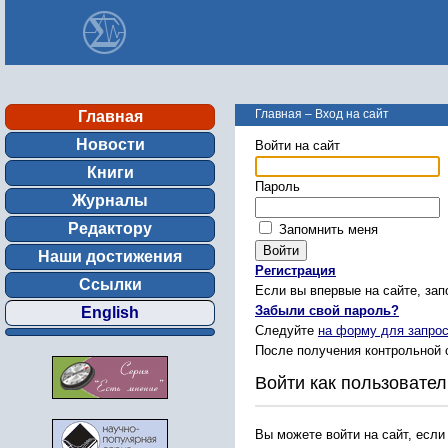
Главная
–
Вход на сайт
Главная
Новости
Войти на сайт
Книги
Пароль
Журналы
Редактору
Запомнить меня
Наши достижения
Регистрация
Ссылки
Если вы впервые на сайте, за
Забыли свой пароль?
English
Следуйте
на форму для запрос
После получения контрольной 
Войти как пользовател
Вы можете войти на сайт, если