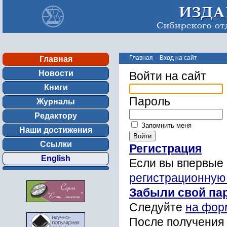
Главная
–
Вход на сайт
Главная
Новости
Войти на сайт
Книги
Пароль
Журналы
Редактору
Запомнить меня
Наши достижения
Ссылки
Регистрация
English
Если вы впервые 
регистрационную
Забыли свой па
Следуйте
на фор
После получения 