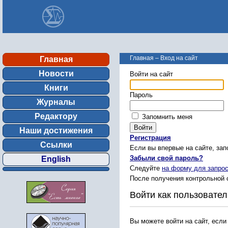
Главная
–
Вход на сайт
Главная
Новости
Войти на сайт
Книги
Пароль
Журналы
Редактору
Запомнить меня
Наши достижения
Регистрация
Ссылки
Если вы впервые на сайте, за
Забыли свой пароль?
English
Следуйте
на форму для запрос
После получения контрольной 
Войти как пользовател
Вы можете войти на сайт, если