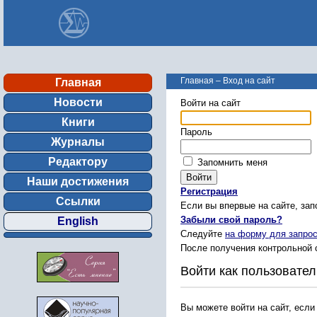
Главная
–
Вход на сайт
Главная
Новости
Войти на сайт
Книги
Пароль
Журналы
Редактору
Запомнить меня
Наши достижения
Регистрация
Ссылки
Если вы впервые на сайте, за
Забыли свой пароль?
English
Следуйте
на форму для запрос
После получения контрольной 
Войти как пользовател
Вы можете войти на сайт, если