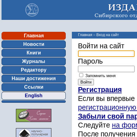
Главная
–
Вход на сайт
Главная
Новости
Войти на сайт
Книги
Пароль
Журналы
Редактору
Запомнить меня
Наши достижения
Ссылки
Регистрация
English
Если вы впервые 
регистрационную
Забыли свой па
Следуйте
на фор
После получения 