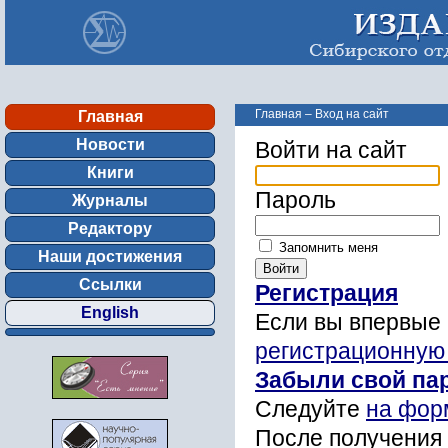
Главная
–
Вход на сайт
Главная
Новости
Войти на сайт
Книги
Пароль
Журналы
Редактору
Запомнить меня
Наши достижения
Ссылки
Регистрация
English
Если вы впервые 
регистрационную
Забыли свой па
Следуйте
на фор
После получения 