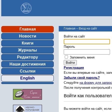
Главная
–
Вход на сайт
Главная
Новости
Войти на сайт
Книги
Пароль
Журналы
Редактору
Запомнить меня
Наши достижения
Регистрация
Ссылки
Если вы впервые на сайте, за
Забыли свой пароль?
English
Следуйте
на форму для запрос
После получения контрольной 
Войти как пользовател
Вы можете войти на сайт, если