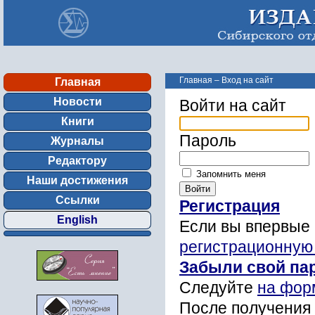
Главная
–
Вход на сайт
Главная
Новости
Войти на сайт
Книги
Пароль
Журналы
Редактору
Запомнить меня
Наши достижения
Ссылки
Регистрация
English
Если вы впервые 
регистрационную
Забыли свой па
Следуйте
на фор
После получения 