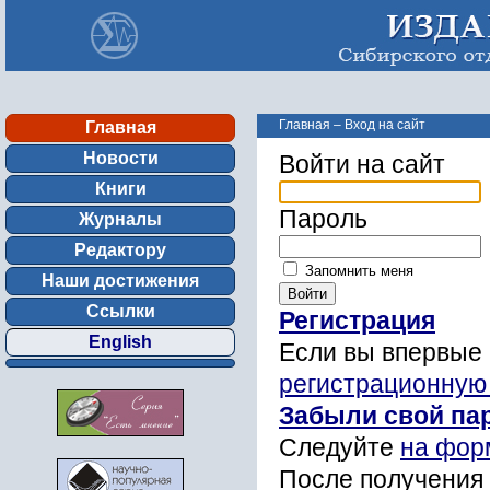
Главная
–
Вход на сайт
Главная
Новости
Войти на сайт
Книги
Пароль
Журналы
Редактору
Запомнить меня
Наши достижения
Ссылки
Регистрация
English
Если вы впервые 
регистрационную
Забыли свой па
Следуйте
на фор
После получения 