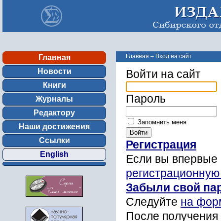
Главная
–
Вход на сайт
Главная
Новости
Войти на сайт
Книги
Пароль
Журналы
Редактору
Запомнить меня
Наши достижения
Ссылки
Регистрация
English
Если вы впервые 
регистрационную
Забыли свой па
Следуйте
на фор
После получения 