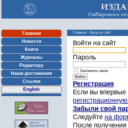
Главная
–
Вход на сайт
Главная
Новости
Войти на сайт
Книги
Пароль
Журналы
Редактору
Запомнить меня
Наши достижения
Ссылки
Регистрация
English
Если вы впервые 
регистрационную
Забыли свой па
Следуйте
на фор
После получения 