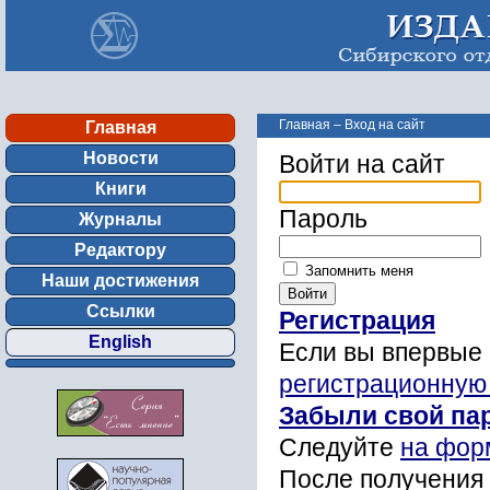
Главная
–
Вход на сайт
Главная
Новости
Войти на сайт
Книги
Пароль
Журналы
Редактору
Запомнить меня
Наши достижения
Ссылки
Регистрация
English
Если вы впервые 
регистрационную
Забыли свой па
Следуйте
на фор
После получения 