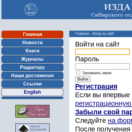
Главная
–
Вход на сайт
Главная
Новости
Войти на сайт
Книги
Пароль
Журналы
Редактору
Запомнить меня
Наши достижения
Ссылки
Регистрация
English
Если вы впервые 
регистрационную
Забыли свой па
Следуйте
на фор
После получения 